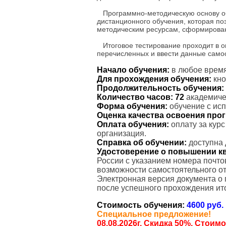
Программно-методическую основу об
дистанционного обучения, которая по
методическим ресурсам, сформирован
Итоговое тестирование проходит в о
перечисленных и ввести данные само
Начало обучения:
в любое время
Для прохождения обучения:
кно
Продолжительность обучения:
Количество часов:
72
академичес
Форма обучения:
обучение с ис
Оценка качества освоения пр
Оплата обучения:
оплату за кур
организация.
Справка об обучении:
доступна 
Удостоверение о повышении к
России с указанием номера почто
возможности самостоятельного от
Электронная версия документа о
после успешного прохождения ито
Стоимость обучения:
4600 руб.
Специальное предложение!
08.08.2026г. Скидка 50%. Стоим