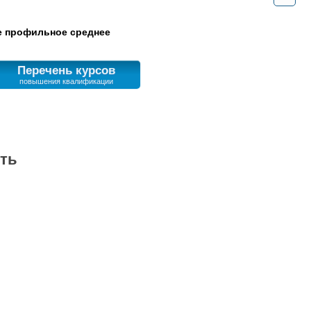
 профильное среднее
Перечень курсов
сть