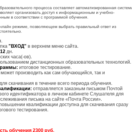
разовательного процесса составляет автоматизированная систем
зволяет организовать доступ к информационным и учебно-
ным в соответствии с программой обучения.
нлайн режиме, позволяющем выбрать правильный ответ из
стоятельно.
.
пка
"ВХОД"
в верхнем меню сайта.
12
дн.
ких часа(-ов).
пользованием дистанционных образовательных технологий.
ограммы:
итоговое тестирование.
с может производить как сам обучающийся, так и
для скачивания в течение всего периода обучения.
валификации:
отправляется заказным письмом Почтой
вого идентификатора в личном кабинете Слушателя для
слеживания письма на сайте «Почта России».
 повышении квалификации доступна для скачивания сразу
гового тестирования.
ость обучения 2300 руб.