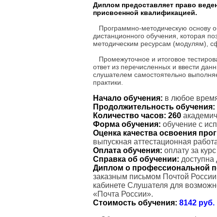
Диплом предоставляет право веде
присвоенной квалификацией.
Программно-методическую основу об
дистанционного обучения, которая по
методическим ресурсам (модулям), с
Промежуточное и итоговое тестиров
ответ из перечисленных и ввести дан
слушателем самостоятельно выполняе
практики.
Начало обучения:
в любое время
Продолжительность обучения:
Количество часов:
260
академиче
Форма обучения:
обучение с ис
Оценка качества освоения пр
выпускная аттестационная работа
Оплата обучения:
оплату за кур
Справка об обучении:
доступна 
Диплом о профессиональной п
заказным письмом Почтой России
кабинете Слушателя для возможн
«Почта России».
Стоимость обучения:
8142 руб.