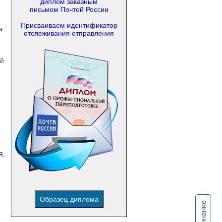
диплом заказным
письмом Почтой России
Присваиваем идентификатор
а
отслеживания отправления
ый
я.
Образец диплома