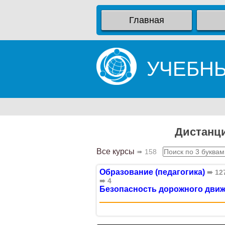
Главная
УЧЕБН
Дистанц
Все курсы
➠ 158
Образование (педагогика)
➠ 12
➠ 4
Безопасность дорожного дви