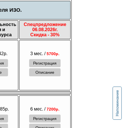
еля ИЗО.
ьность
Спецпредложение
 и
06.08.2026г.
курса
Скидка - 30%
42р.
3 мес. /
5700р.
ия
Регистрация
ие
Описание
Напоминание
285р.
6 мес. /
7200р.
ия
Регистрация
ие
Описание