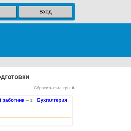
Вход
дготовки
Сбросить фильтры ✖
 работник
Бухгалтерия
➠ 1