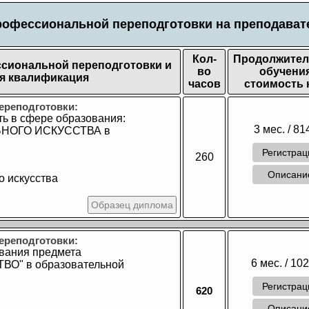
рофессиональной переподготовки на преподават
Кол-
Продолжител
сиональной переподготовки и
во
обучения
я квалификация
часов
стоимость 
ереподготовки:
ь в сфере образования:
3 мес. / 81
ЬНОГО ИСКУССТВА в
Регистрац
260
Описан
о искусства
Образец диплома
ереподготовки:
авания предмета
6 мес. / 10
О" в образовательной
Регистрац
620
Описан