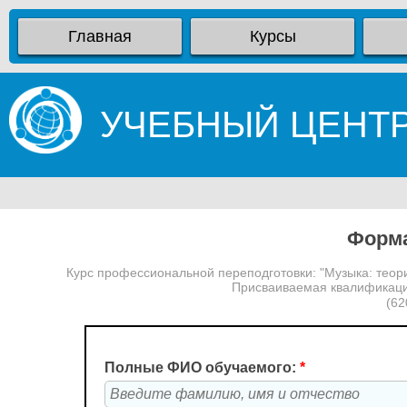
Главная
Курсы
УЧЕБНЫЙ ЦЕНТ
Форма
Курс профессиональной переподготовки: "Музыка: теор
Присваиваемая квалификаци
(62
Полные ФИО обучаемого:
*