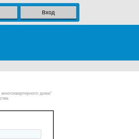
Вход
 многоквартирного дома"
ства