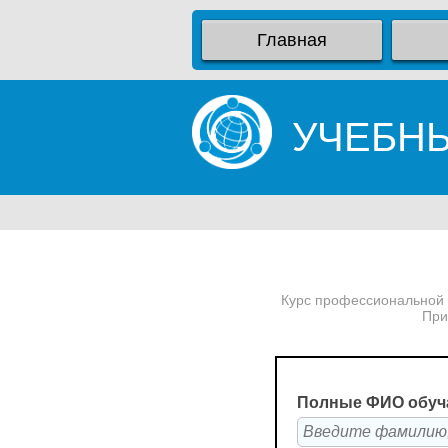
Главная
УЧЕБН
Курс профессиональной 
При
Полные ФИО обуч