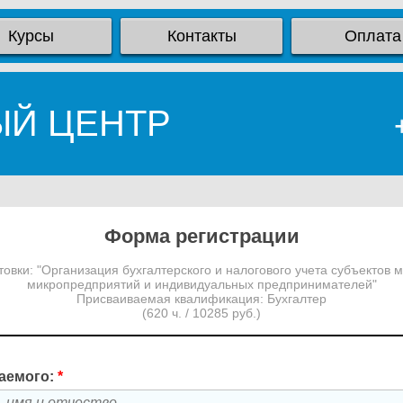
Курсы
Контакты
Оплата
ЫЙ ЦЕНТР
Форма регистрации
вки: "Организация бухгалтерского и налогового учета субъектов 
микропредприятий и индивидуальных предпринимателей"
Присваиваемая квалификация: Бухгалтер
(620 ч. / 10285 руб.)
аемого:
*