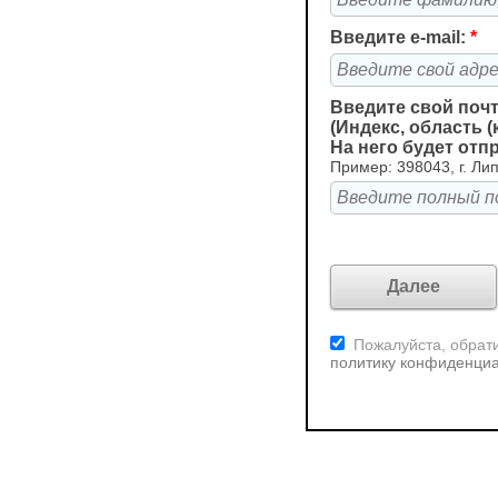
Введите e-mail:
*
Введите свой поч
(Индекс, область (
На него будет отп
Пример: 398043, г. Лип
Пожалуйста, обрати
политику конфиденци