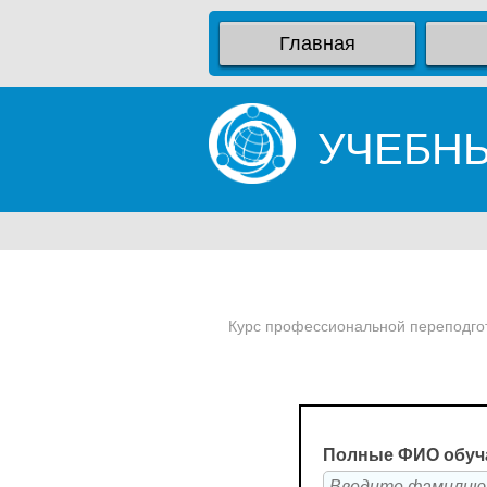
Главная
УЧЕБН
Курс профессиональной переподгото
Полные ФИО обуч