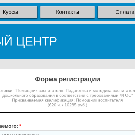
Курсы
Контакты
Оплата
ЫЙ ЦЕНТР
Форма регистрации
товки: "Помощник воспитателя. Педагогика и методика воспитател
дошкольного образования в соответствии с требованиями ФГОС"
Присваиваемая квалификация: Помощник воспитателя
(620 ч. / 10285 руб.)
аемого:
*