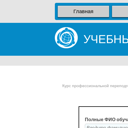
Главная
УЧЕБН
Курс профессиональной переподго
Полные ФИО обуч