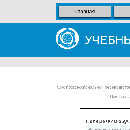
Главная
УЧЕБН
Курс профессиональной переподготов
Присваива
Полные ФИО обуч