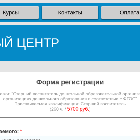
Курсы
Контакты
Оплата
ЫЙ ЦЕНТР
Форма регистрации
вки: "Старший воспитатель дошкольной образовательной организа
организациях дошкольного образования в соответствии с ФГОС"
Присваиваемая квалификация: Старший воспитатель
5700 руб.
(260 ч. /
)
аемого:
*