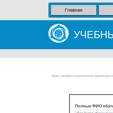
Главная
УЧЕБН
Курс профессиональной переподгото
Полные ФИО обуч