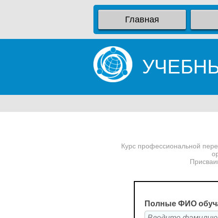
Главная
УЧЕБН
Курс профессиональной переп
о
Присваи
Полные ФИО обуч