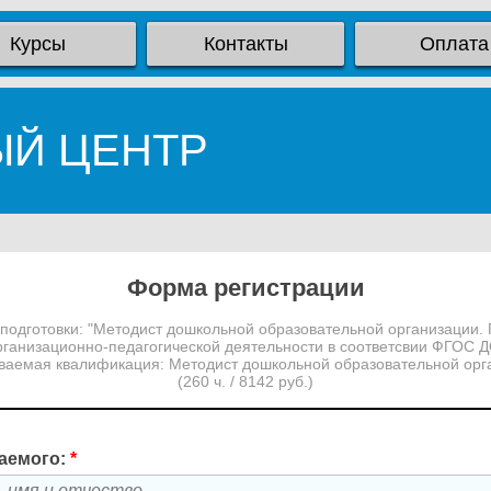
Курсы
Контакты
Оплата
ЫЙ ЦЕНТР
Форма регистрации
одготовки: "Методист дошкольной образовательной организации.
рганизационно-педагогической деятельности в соответсвии ФГОС Д
ваемая квалификация: Методист дошкольной образовательной орг
(260 ч. / 8142 руб.)
аемого:
*